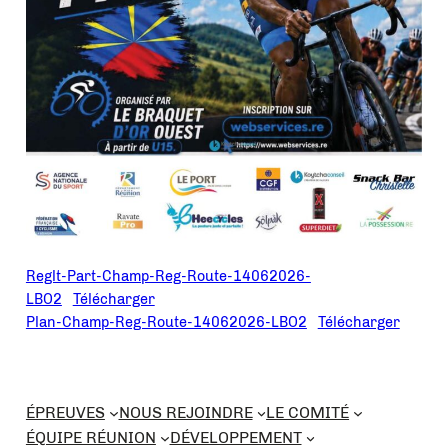
Reglt-Part-Champ-Reg-Route-14062026-
LBO2
Télécharger
Plan-Champ-Reg-Route-14062026-LBO2
Télécharger
ÉPREUVES
NOUS REJOINDRE
LE COMITÉ
ÉQUIPE RÉUNION
DÉVELOPPEMENT